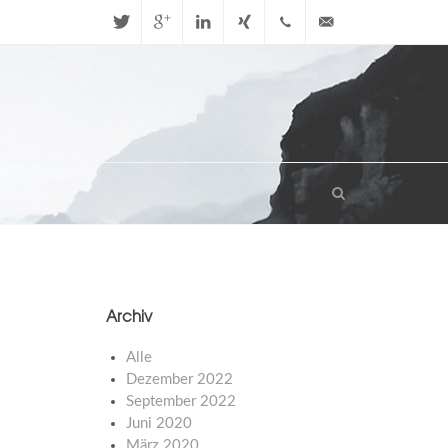
Twitter
Google+
LinkedIn
Xing
+49 (0)
info@stbhn.de
721
47050170
Archiv
Alle
Dezember 2022
September 2022
Juni 2020
März 2020