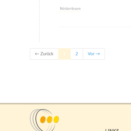
Weiterlesen
← Zurück
1
2
Vor →