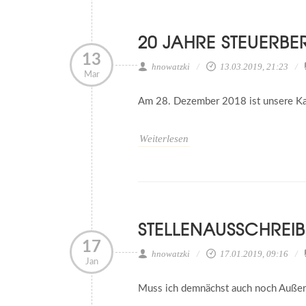
20 JAHRE STEUERB
13
hnowatzki
13.03.2019, 21:23
Mar
Am 28. Dezember 2018 ist unsere Kan
Weiterlesen
STELLENAUSSCHREIB
17
hnowatzki
17.01.2019, 09:16
Jan
Muss ich demnächst auch noch Außer