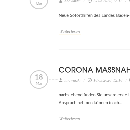
hnowatzki
24.03.2020, 12:12
Mar
Neue Soforthilfen des Landes Baden
Weiterlesen
CORONA MASSNAHM
18
hnowatzki
18.03.2020, 12:16
Mar
nachstehend finden Sie unsere erste 
Anspruch nehmen können (nach…
Weiterlesen