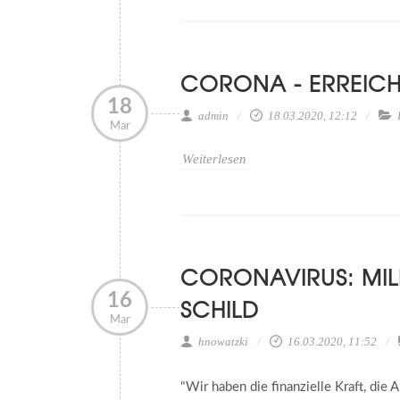
CORONA - ERREICH
18
admin
18.03.2020, 12:12
Mar
Weiterlesen
CO­RO­NA­VI­RUS: MI
16
SCHILD
Mar
hnowatzki
16.03.2020, 11:52
"Wir haben die finanzielle Kraft, di