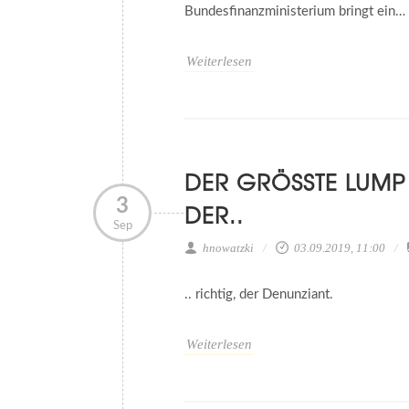
Bundesfinanzministerium bringt ein…
Weiterlesen
DER GRÖSSTE LUMP I
3
ER..
Sep
hnowatzki
03.09.2019, 11:00
.. richtig, der Denunziant.
Weiterlesen