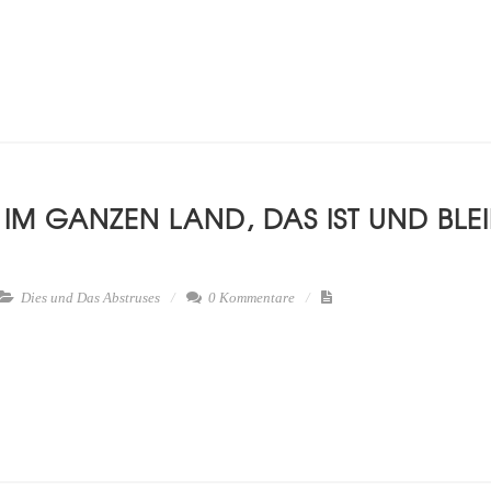
M GANZEN LAND, DAS IST UND BLEIBT
Dies und Das
Abstruses
0 Kommentare