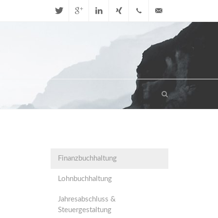
Twitter
Google+
LinkedIn
Xing
+49 (0)
info@stbhn.de
721
47050170
Finanzbuchhaltung
Lohnbuchhaltung
Jahresabschluss &
Steuergestaltung