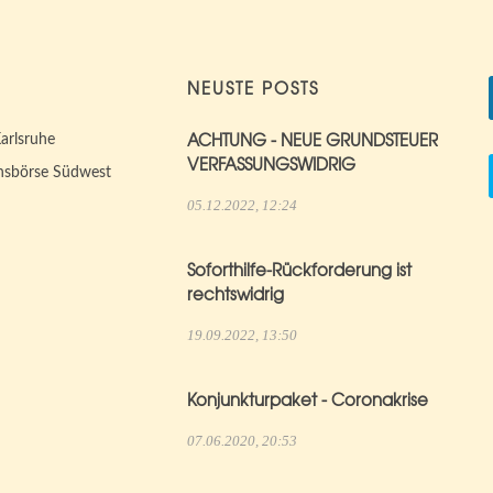
NEUSTE POSTS
ACHTUNG - NEUE GRUNDSTEUER
arlsruhe
VERFASSUNGSWIDRIG
nsbörse Südwest
05.12.2022, 12:24
Soforthilfe-Rückforderung ist
rechtswidrig
19.09.2022, 13:50
Konjunkturpaket - Coronakrise
07.06.2020, 20:53