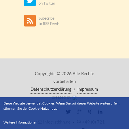
on Twitter
Subscribe
to RSS Feeds
Copyrights © 2026 Alle Rechte
vorbehalten
Datenschutzerklärung
/
Impressum
created by
Diese Website verwendet Cookies. Wenn Sie auf dieser Website weitersurfen,
stimmen Sie der Cookie-Nutzung zu.
info@stbhn.de
·
+49 (0) 721
Weitere Informationen