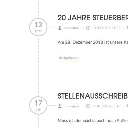
20 JAHRE STEUERB
13
hnowatzki
13.03.2019, 21:23
Mar
Am 28. Dezember 2018 ist unsere Kan
Weiterlesen
STELLENAUSSCHREIB
17
hnowatzki
17.01.2019, 09:16
Jan
Muss ich demnächst auch noch Außer