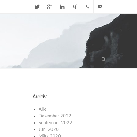
Twitter
Google+
LinkedIn
Xing
+49 (0)
info@stbhn.de
721
47050170
Archiv
Alle
Dezember 2022
September 2022
Juni 2020
März 2020