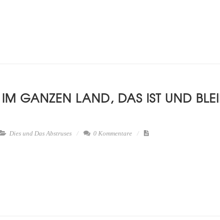
M GANZEN LAND, DAS IST UND BLEIBT
Dies und Das
Abstruses
0 Kommentare