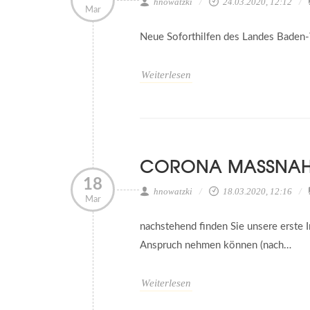
hnowatzki
24.03.2020, 12:12
Mar
Neue Soforthilfen des Landes Baden
Weiterlesen
CORONA MASSNAHM
18
hnowatzki
18.03.2020, 12:16
Mar
nachstehend finden Sie unsere erste 
Anspruch nehmen können (nach…
Weiterlesen