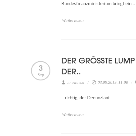
Bundesfinanzministerium bringt ein…
Weiterlesen
DER GRÖSSTE LUMP I
3
ER..
Sep
hnowatzki
03.09.2019, 11:00
.. richtig, der Denunziant.
Weiterlesen