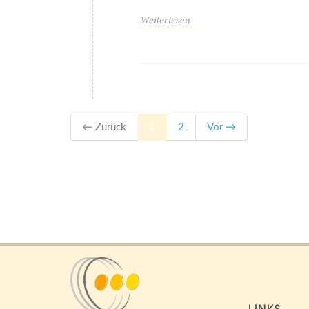
Weiterlesen
← Zurück
1
2
Vor →