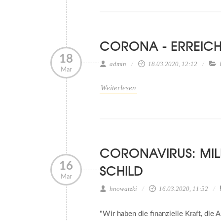
CORONA - ERREICH
18
admin
18.03.2020, 12:12
Mar
Weiterlesen
CO­RO­NA­VI­RUS: MI
16
SCHILD
Mar
hnowatzki
16.03.2020, 11:52
"Wir haben die finanzielle Kraft, di