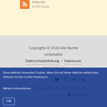
Subscribe
to RSS Feeds
Copyrights © 2026 Alle Rechte
vorbehalten
Datenschutzerklärung
/
Impressum
created by
Diese Website verwendet Cookies. Wenn Sie auf dieser Website weitersurfen,
stimmen Sie der Cookie-Nutzung zu.
info@stbhn.de
·
+49 (0) 721
Weitere Informationen
47050170
·
Nowatzki
OK